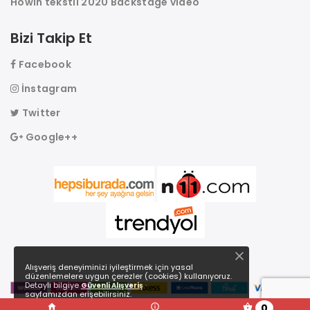
Howin tekstil 2020 Backstage video
Bizi Takip Et
Facebook
İnstagram
Twitter
Google++
Alışveriş deneyiminizi iyileştirmek için yasal
düzenlemelere uygun çerezler (cookies) kullanıyoruz.
Detaylı bilgiye
Güvenli Alışveriş
sayfamızdan erişebilirsiniz.
Howin Tekstil
© 2026 Bütün Hakları Saklıdır. Kredi Kartı
0