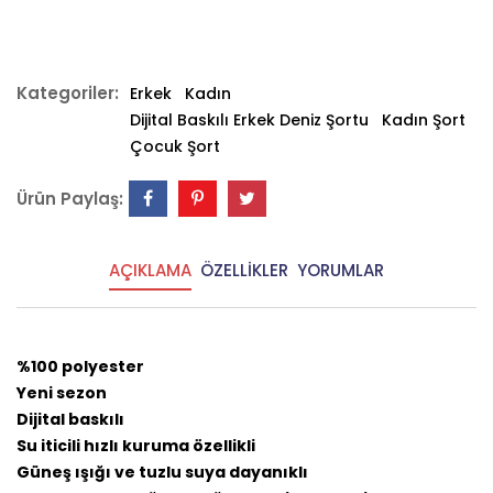
Kategoriler:
Erkek
Kadın
Dijital Baskılı Erkek Deniz Şortu
Kadın Şort
Çocuk Şort
Ürün Paylaş:
AÇIKLAMA
ÖZELLİKLER
YORUMLAR
%100 polyester
Yeni sezon
Dijital baskılı
Su iticili hızlı kuruma özellikli
Güneş ışığı ve tuzlu suya dayanıklı