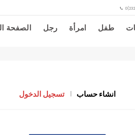
0(232
ت
طفل
امرأة
رجل
الصفحة ال
انشاء حساب
تسجيل الدخول