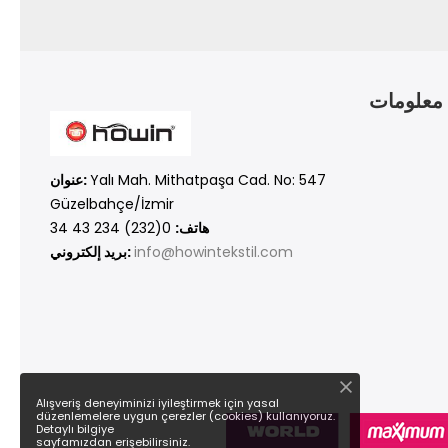
معلومات
Yalı Mah. Mithatpaşa Cad. No: 547
عنوان:
Güzelbahçe/İzmir
هاتف:
0(232) 234 43 34
info@howintekstil.com
بريد إلكتروني:
Alışveriş deneyiminizi iyileştirmek için yasal
düzenlemelere uygun çerezler (cookies) kullanıyoruz.
Detaylı bilgiye
sayfamızdan erişebilirsiniz.