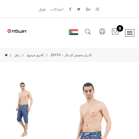
اتصالات
بلوق
0
20170 - كابري منقوش للرجال
كابري مزدوج
رجل