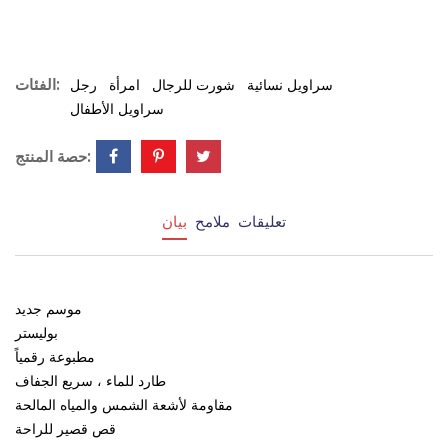
الفئات:
سراويل نسائية
شورت للرجال
امرأة
رجل
سراويل الأطفال
حصة المنتج:
تعليقات
ملامح
بيان
موسم جديد
بوليستر
مطبوعة رقمياً
طارد للماء ، سريع الجفاف
مقاومة لأشعة الشمس والمياه المالحة
قص قصير للراحة