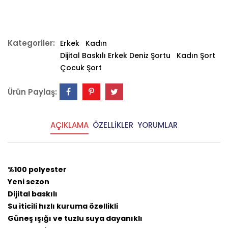
Kategoriler:
Erkek
Kadın
Dijital Baskılı Erkek Deniz Şortu
Kadın Şort
Çocuk Şort
Ürün Paylaş:
AÇIKLAMA
ÖZELLİKLER
YORUMLAR
%100 polyester
Yeni sezon
Dijital baskılı
Su iticili hızlı kuruma özellikli
Güneş ışığı ve tuzlu suya dayanıklı