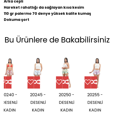
Arka cepli
Hareket rahatlığı da sağlayan kısa kesim
110 gr palermo 70 denye yüksek kalite kumaş
Dokuma şort
Bu Ürünlere de Bakabilirsiniz
40 -
20245 -
20250 -
20255 -
202
ENLİ
DESENLİ
DESENLİ
DESENLİ
DES
DIN
KADIN
KADIN
KADIN
KA