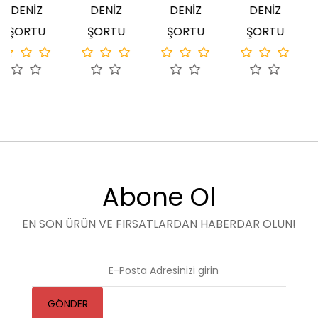
NİZ
DENİZ
DENİZ
DENİZ
DE
RTU
ŞORTU
ŞORTU
ŞORTU
ŞO
Abone Ol
EN SON ÜRÜN VE FIRSATLARDAN HABERDAR OLUN!
GÖNDER